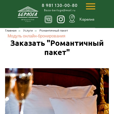
8 981 130-00-80
Baza-berloga@mail.ru
Карелия
→
→
Главная
Услуги
Романтичный пакет
Модуль онлайн-бронирования
Заказать "Романтичный
пакет"